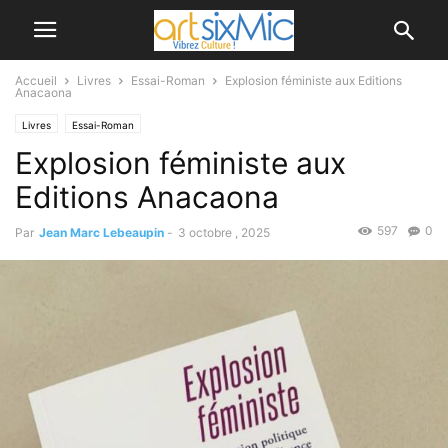
Accueil
Livres
Essai-Roman
Explosion féministe aux Editions
Anacaona
Livres
Essai-Roman
Explosion féministe aux
Editions Anacaona
597
0
Par
Jean Marc Lebeaupin
-
3 octobre , 2025