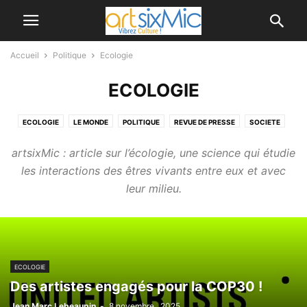
Accueil
Politique
Ecologie
ECOLOGIE
ECOLOGIE
LE MONDE
POLITIQUE
REVUE DE PRESSE
SOCIETE
artsixMic : article sur l’écologie, une science qui étudie
les interactions des êtres vivants entre eux et avec
leur milieu.
ECOLOGIE
Des artistes engagés pour la COP30 !
Jean Marc Lebeaupin
-
8 novembre , 2025