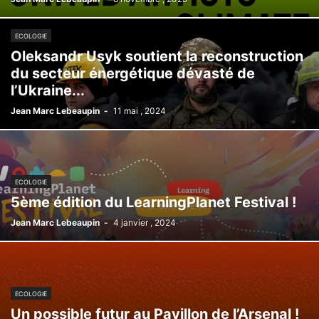
ECOLOGIE
Oleksandr Usyk soutient la reconstruction
du secteur énergétique dévasté de
l’Ukraine...
Jean Marc Lebeaupin
-
11 mai , 2024
ECOLOGIE
5ème édition du LearningPlanet Festival !
Jean Marc Lebeaupin
-
4 janvier , 2024
ECOLOGIE
Un possible futur au Pavillon de l’Arsenal !