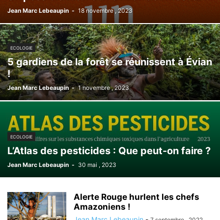
Jean Marc Lebeaupin
-
18 novembre , 2023
ECOLOGIE
5 gardiens de la forêt se réunissent à Évian
!
Jean Marc Lebeaupin
-
1 novembre , 2023
ECOLOGIE
L’Atlas des pesticides : Que peut-on faire ?
Jean Marc Lebeaupin
-
30 mai , 2023
Alerte Rouge hurlent les chefs
Amazoniens !
Jean Marc Lebeaupin
-
7 septembre , 2022