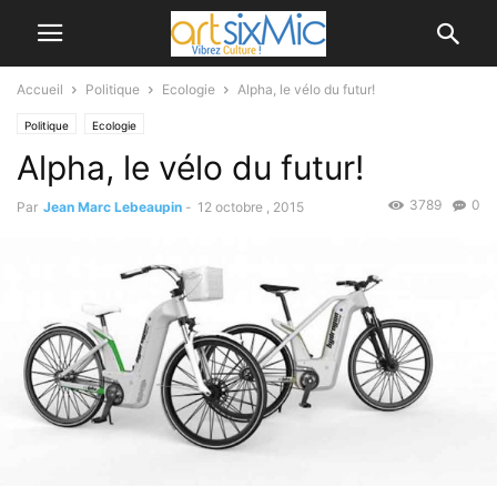
Accueil
Politique
Ecologie
Alpha, le vélo du futur!
Politique
Ecologie
Alpha, le vélo du futur!
3789
0
Par
Jean Marc Lebeaupin
-
12 octobre , 2015