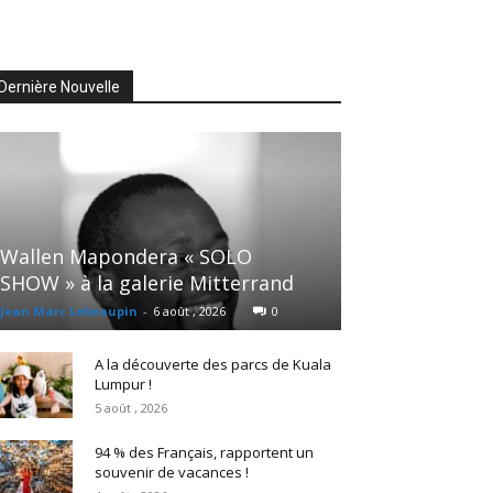
Dernière Nouvelle
Wallen Mapondera « SOLO
SHOW » à la galerie Mitterrand
Jean Marc Lebeaupin
-
6 août , 2026
0
A la découverte des parcs de Kuala
Lumpur !
5 août , 2026
94 % des Français, rapportent un
souvenir de vacances !