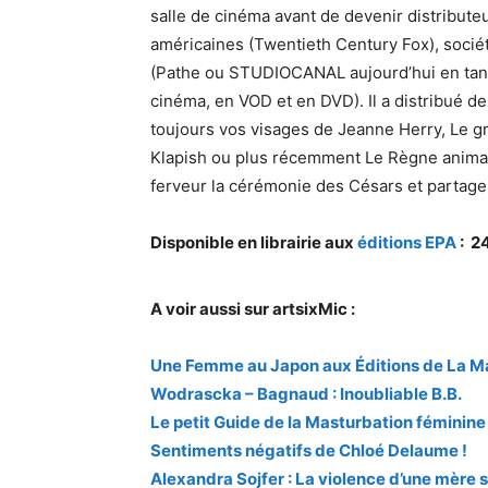
salle de cinéma avant de devenir distribute
américaines (Twentieth Century Fox), soci
(Pathe ou STUDIOCANAL aujourd’hui en tant q
cinéma, en VOD et en DVD). Il a distribué de
toujours vos visages de Jeanne Herry, Le gr
Klapish ou plus récemment Le Règne animal 
ferveur la cérémonie des Césars et partage 
Disponible en librairie aux
éditions EPA
: 2
A voir aussi sur artsixMic :
Une Femme au Japon aux Éditions de La Ma
Wodrascka – Bagnaud : Inoubliable B.B.
Le petit Guide de la Masturbation féminine
Sentiments négatifs de Chloé Delaume !
Alexandra Sojfer : La violence d’une mère su