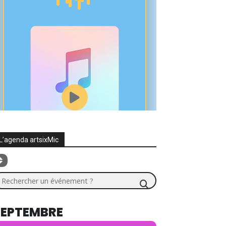
L’agenda artsixMic
chercher un événement ?
SEPTEMBRE