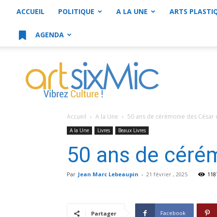
ACCUEIL
POLITIQUE
A LA UNE
ARTS PLASTI
AGENDA
artsixMic
Accueil
A la Une
50 ans de cérémonie des César 
A la Une
Livres
Beaux Livres
50 ans de cérém
Par
Jean Marc Lebeaupin
-
21 février , 2025
118
Facebook
Partager