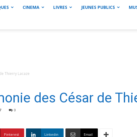
QUES
CINEMA
LIVRES
JEUNES PUBLICS
MU
de Thierry Lacaze
onie des César de Thi
7
0
Pinterest
Linkedin
Email