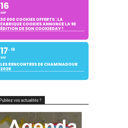
16
SEP
30 000 COOKIES OFFERTS : LA
FABRIQUE COOKIES ANNONCE LA 9E
ÉDITION DE SON COOKIEDAY !
17
19
SEP
LES RENCONTRES DE CHAMINADOUR
2026
Publiez vos actualités ?