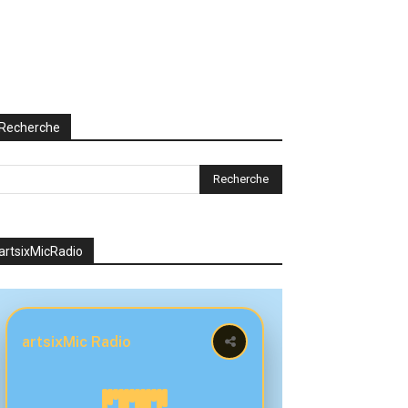
Recherche
artsixMicRadio