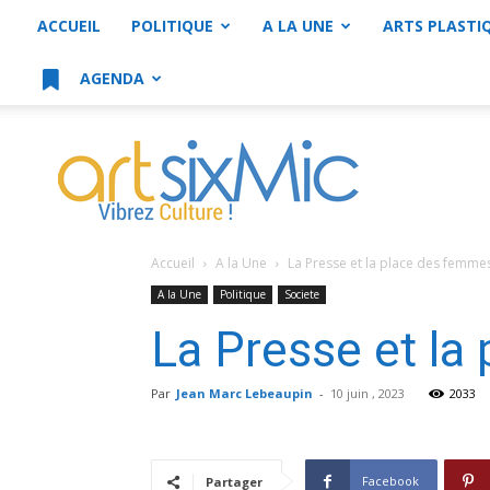
ACCUEIL
POLITIQUE
A LA UNE
ARTS PLASTI
AGENDA
artsixMic
Accueil
A la Une
La Presse et la place des femmes
A la Une
Politique
Societe
La Presse et la
Par
Jean Marc Lebeaupin
-
10 juin , 2023
2033
Facebook
Partager