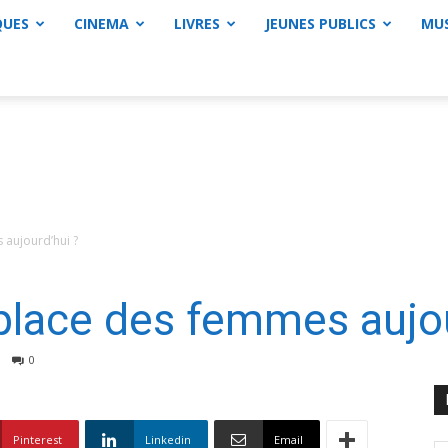
QUES
CINEMA
LIVRES
JEUNES PUBLICS
MU
 aujourd’hui ?
 place des femmes aujo
0
Pinterest
Linkedin
Email