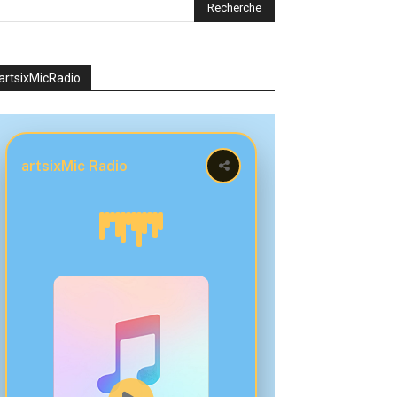
artsixMicRadio