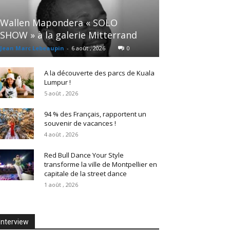
Wallen Mapondera « SOLO
SHOW » à la galerie Mitterrand
Jean Marc Lebeaupin
-
6 août , 2026
0
A la découverte des parcs de Kuala
Lumpur !
5 août , 2026
94 % des Français, rapportent un
souvenir de vacances !
4 août , 2026
Red Bull Dance Your Style
transforme la ville de Montpellier en
capitale de la street dance
1 août , 2026
Interview