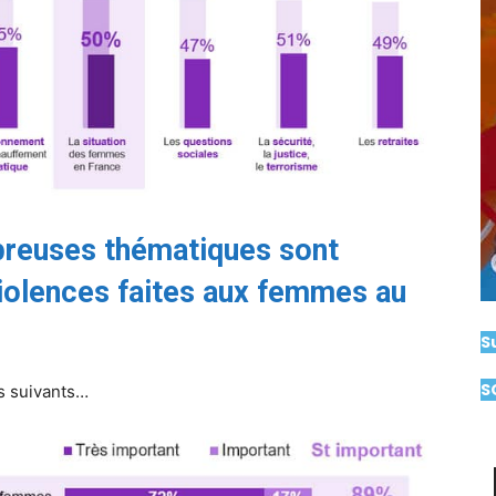
mbreuses thématiques sont
violences faites aux femmes au
S
S
s suivants…