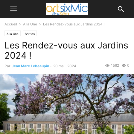
Accueil
A la Une
Les Rendez-vous aux Jardins 2024 !
A la Une
Sorties
Les Rendez-vous aux Jardins
2024 !
1562
0
Par
Jean Marc Lebeaupin
-
20 mai , 2024