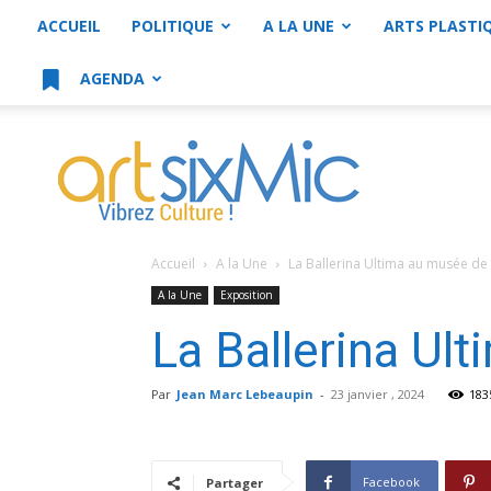
ACCUEIL
POLITIQUE
A LA UNE
ARTS PLASTI
AGENDA
artsixMic
Accueil
A la Une
La Ballerina Ultima au musée de 
A la Une
Exposition
La Ballerina Ul
Par
Jean Marc Lebeaupin
-
23 janvier , 2024
183
Facebook
Partager