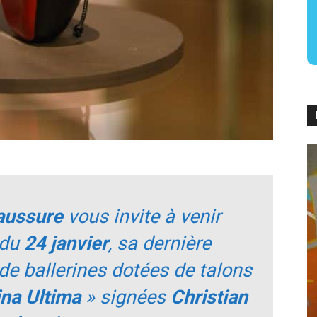
aussure
vous invite à venir
 du
24 janvier
, sa dernière
 de ballerines dotées de talons
ina Ultima
» signées
Christian