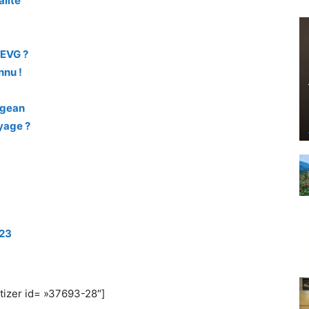
alité
 EVG ?
nnu !
egean
oyage ?
023
izer id= »37693-28″]