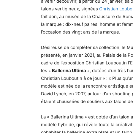
à venir découvrir, à partir du 24 janvier, sa
talons vertigineux, signées
Christian Loubo
fait don, au musée de la Chaussure de Roma
la marque : dix-neuf paires, homme et femm
l’occasion des vingt ans de la marque.
Désireuse de compléter sa collection, le Mus
présenté, en janvier 2021, au Palais de la P
cadre de l’exposition Christian Louboutin l’Ex
les «
Ballerina Ultima
», dotées d’un très hau
Christian Louboutin à ce jour » : « Plus qu’u
modèle est née de la rencontre artistique e
David Lynch, en 2007, autour d’un shooting
étaient chaussées de souliers aux talons d
La « Ballerina Ultima » est dotée d’un talon a
modèle hybride, qui révèle toute la créativit
cohabiter la ballerine extra plate et un tal