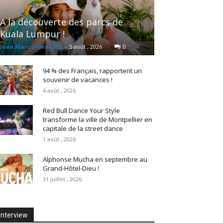
A la découverte des parcs de
Kuala Lumpur !
Jean Marc Lebeaupin
-
5 août , 2026
0
94 % des Français, rapportent un
souvenir de vacances !
4 août , 2026
Red Bull Dance Your Style
transforme la ville de Montpellier en
capitale de la street dance
1 août , 2026
Alphonse Mucha en septembre au
Grand-Hôtel-Dieu !
31 juillet , 2026
Interview