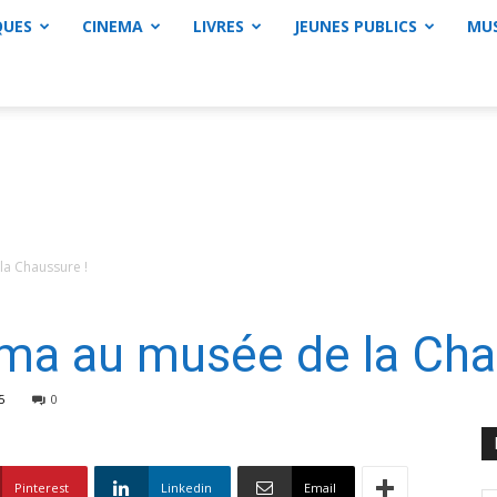
QUES
CINEMA
LIVRES
JEUNES PUBLICS
MU
la Chaussure !
tima au musée de la Cha
5
0
Pinterest
Linkedin
Email