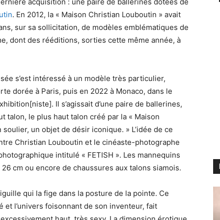
 dernière acquisition : une paire de ballerines dotées de
utin
. En 2012, la « Maison Christian Louboutin » avait
ns, sur sa sollicitation, de modèles emblématiques de
e, dont des rééditions, sorties cette même année, à
ée s’est intéressé à un modèle très particulier,
orte dorée à Paris, puis en 2022 à Monaco, dans le
hibition[niste]. Il s’agissait d’une paire de ballerines,
t talon, le plus haut talon créé par la « Maison
n soulier, un objet de désir iconique. » L’idée de ce
ntre Christian Louboutin et le cinéaste-photographe
 photographique intitulé « FETISH ». Les mannequins
e 26 cm ou encore de chaussures aux talons siamois.
iguille qui la fige dans la posture de la pointe. Ce
é et l’univers foisonnant de son inventeur, fait
on excessivement haut, très sexy. La dimension érotique,