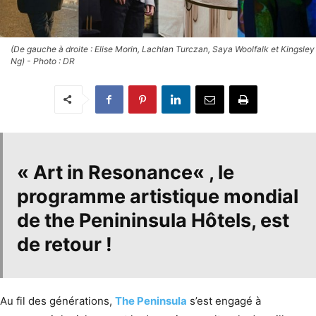
(De gauche à droite : Elise Morin, Lachlan Turczan, Saya Woolfalk et Kingsley
Ng) - Photo : DR
«
Art in Resonance
« , le
programme artistique mondial
de the
Penininsula Hôtels
, est
de retour !
Au fil des générations,
The Peninsula
s’est engagé à