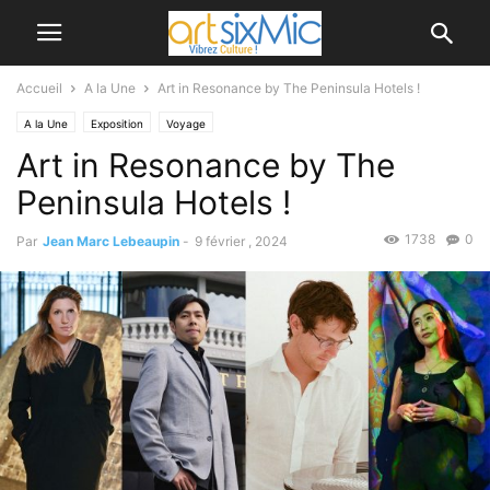
Accueil
A la Une
Art in Resonance by The Peninsula Hotels !
A la Une
Exposition
Voyage
Art in Resonance by The
Peninsula Hotels !
1738
0
Par
Jean Marc Lebeaupin
-
9 février , 2024