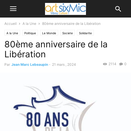
Accueil
A la Une
80ème anniversaire de la Libération
A la Une
Politique
Le Monde
Societe
Solidarite
80ème anniversaire de la
Libération
2114
0
Par
Jean Marc Lebeaupin
-
21 mars , 2024