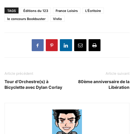
TAGS
Éditions du 123
France Loisirs
L’Écritoire
le concours Bookbuster
Vivlio
Article précédent
Article suivant
Tour d’Orchestre(s) à
80ème anniversaire de la
Bicyclette avec Dylan Corlay
Libération