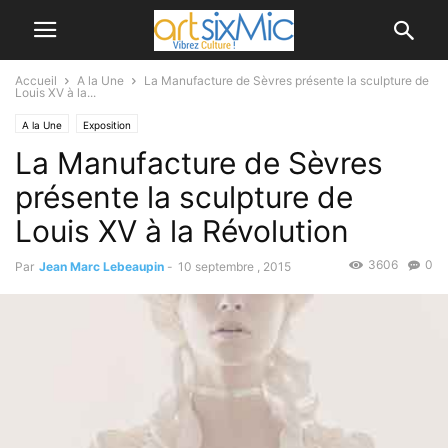
Accueil
A la Une
La Manufacture de Sèvres présente la sculpture de
Louis XV à la...
A la Une
Exposition
La Manufacture de Sèvres
présente la sculpture de
Louis XV à la Révolution
3606
0
Par
Jean Marc Lebeaupin
-
10 septembre , 2015