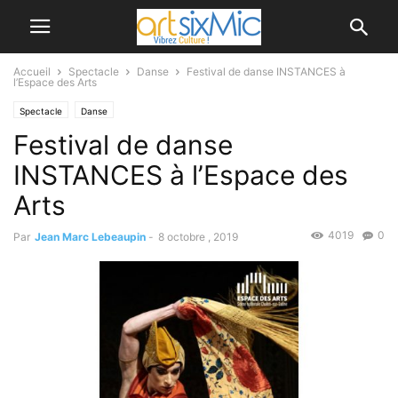
Accueil
Spectacle
Danse
Festival de danse INSTANCES à
l’Espace des Arts
Spectacle
Danse
Festival de danse
INSTANCES à l’Espace des
Arts
4019
0
Par
Jean Marc Lebeaupin
-
8 octobre , 2019