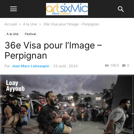
Accueil
A la Une
36e Visa pour l’Image – Perpignan
A la Une
Festival
36e Visa pour l’Image –
Perpignan
1903
0
Par
Jean Marc Lebeaupin
-
23 août , 2024