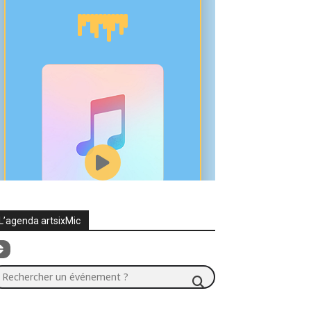
L’agenda artsixMic
chercher un événement ?