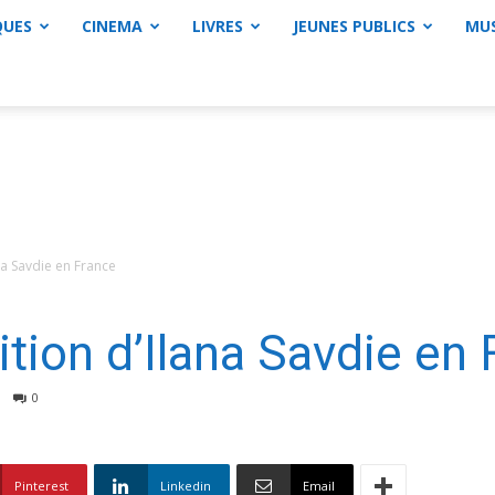
QUES
CINEMA
LIVRES
JEUNES PUBLICS
MU
na Savdie en France
tion d’Ilana Savdie en 
0
Pinterest
Linkedin
Email