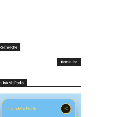
Recherche
artsixMicRadio