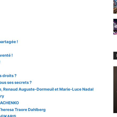
 partagée !
venté !
!
s droits ?
tous ses secrets ?
que, Renaud Auguste-Dormeuil et Marie-Luce Nadal
ery
TKACHENKO
 Theresa Traore Dahlberg
AFIKARIS