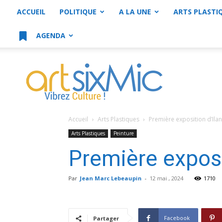
ACCUEIL
POLITIQUE
A LA UNE
ARTS PLASTI
AGENDA
artsixMic
Accueil
Arts Plastiques
Première exposition d’Ila
Arts Plastiques
Peinture
Première exposi
Par
Jean Marc Lebeaupin
-
12 mai , 2024
1710
Facebook
Partager