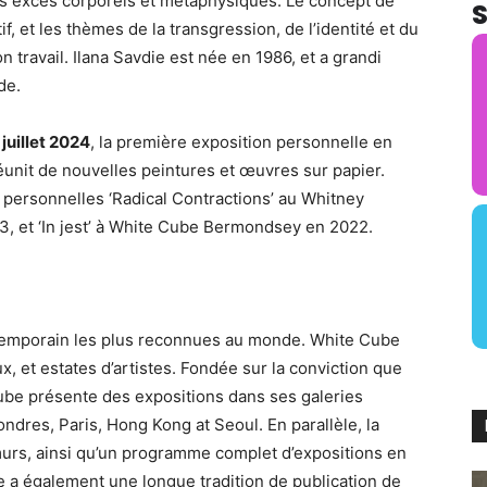
 les excès corporels et métaphysiques. Le concept de
et les thèmes de la transgression, de l’identité et du
travail. Ilana Savdie est née en 1986, et a grandi
de.
juillet 2024
, la première exposition personnelle en
réunit de nouvelles peintures et œuvres sur papier.
s personnelles ‘Radical Contractions’ au Whitney
, et ‘In jest’ à White Cube Bermondsey en 2022.
ntemporain les plus reconnues au monde. White Cube
x, et estates d’artistes. Fondée sur la conviction que
e Cube présente des expositions dans ses galeries
ondres, Paris, Hong Kong at Seoul. En parallèle, la
murs, ainsi qu’un programme complet d’expositions en
e a également une longue tradition de publication de