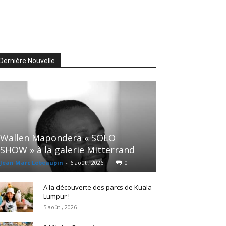
Dernière Nouvelle
Wallen Mapondera « SOLO
SHOW » à la galerie Mitterrand
Jean Marc Lebeaupin
-
6 août , 2026
0
A la découverte des parcs de Kuala
Lumpur !
5 août , 2026