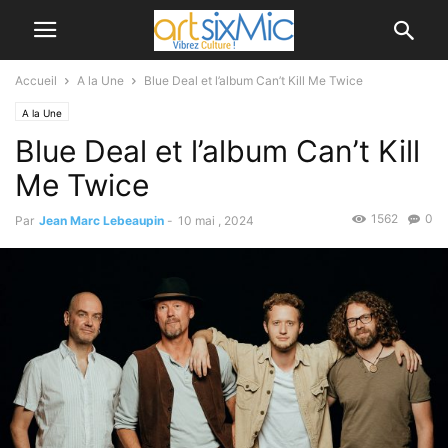
Accueil
A la Une
Blue Deal et l’album Can’t Kill Me Twice
A la Une
Blue Deal et l’album Can’t Kill
Me Twice
1562
0
Par
Jean Marc Lebeaupin
-
10 mai , 2024