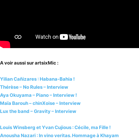
A voir aussi sur artsixMic :
Yilian Cañizares : Habana-Bahia !
Thérèse – No Rules – Interview
Aya Okuyama – Piano – Interview !
Maïa Barouh – chinXoise – Interview
Lux the band – Gravity – Interview
Louis Winsberg et Yvan Cujious : Cécile, ma Fille !
Anousha Nazari : In vino veritas. Hommage à Khayam