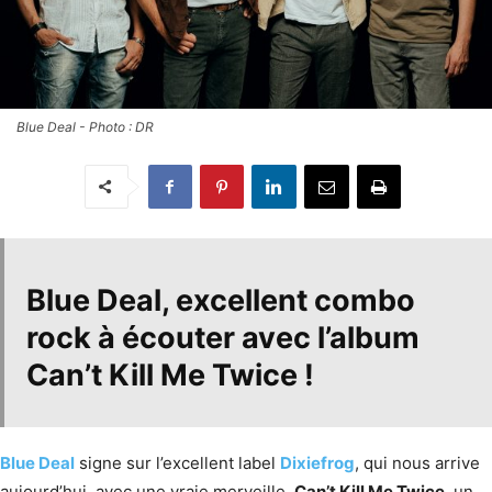
Blue Deal - Photo : DR
Blue Deal
, excellent combo
rock à écouter avec l’album
Can’t Kill Me Twice
!
Blue Deal
signe sur l’excellent label
Dixiefrog
, qui nous arrive
aujourd’hui, avec une vraie merveille,
Can’t Kill Me Twice
, un