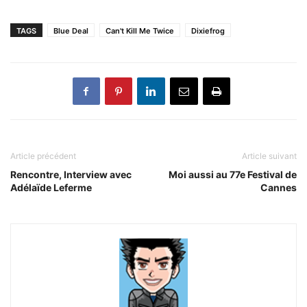
TAGS
Blue Deal
Can't Kill Me Twice
Dixiefrog
Article précédent
Article suivant
Rencontre, Interview avec
Moi aussi au 77e Festival de
Adélaïde Leferme
Cannes