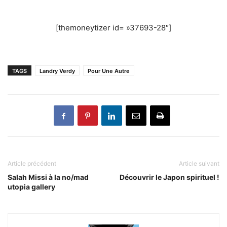
Thérèse : Quels humains serons-nous demain ?
Célestin pense à la planète avec Ma Mère !
Brune de retour le 22 septembre avec Vendetta
Klaus Nomi : Nouveau Remix de “Cold Song”
Taly Diampovesa chante le hit solaire Naza
Shaka Ponk : The Final Fucked Up Tour !!!!!!!!
Louis Arlette : La fin de la Journée
Brune lance sa Vendetta avec son nouvel EP !
Mariko, notre découverte canadienne !
Kareen Guiock-Thuram chante Nina Simone !
[themoneytizer id= »37693-28″]
TAGS
Landry Verdy
Pour Une Autre