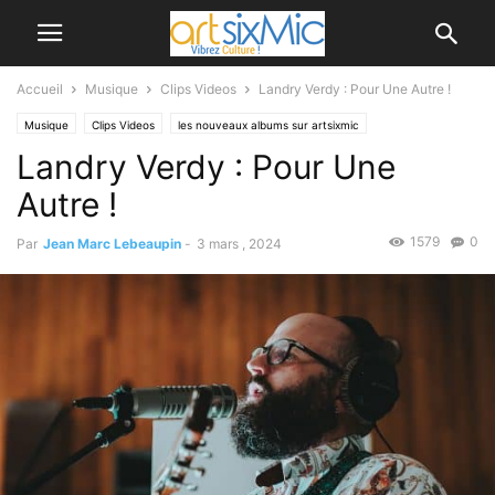
Accueil
Musique
Clips Videos
Landry Verdy : Pour Une Autre !
Musique
Clips Videos
les nouveaux albums sur artsixmic
Landry Verdy : Pour Une
Autre !
1579
0
Par
Jean Marc Lebeaupin
-
3 mars , 2024