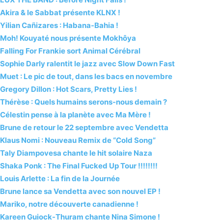
Jéhan nous revient avec On Ne Sait Jamais !
Dua Lipa présente son nouveau single Training Season
Le nouvel album d’Amorosa porte le nom de Petit Soleil
Peaky Blinders : Season 5 & 6 by Anna Calvi
Leo Courbot : Passion at a distance !
iNA-ICH : Chanter fort pour réveiller les silences !
Simon Denizart fait swinguer sa Music Box !
Louis Arlette : Aux frontières du slam !
LUX THE BAND : Before Night Falls !
Akira & le Sabbat présente KLNX !
Yilian Cañizares : Habana-Bahia !
Moh! Kouyaté nous présente Mokhôya
Falling For Frankie sort Animal Cérébral
Sophie Darly ralentit le jazz avec Slow Down Fast
Muet : Le pic de tout, dans les bacs en novembre
Gregory Dillon : Hot Scars, Pretty Lies !