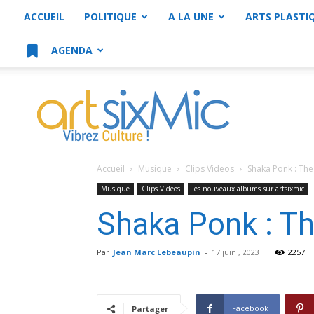
ACCUEIL
POLITIQUE
A LA UNE
ARTS PLASTI
AGENDA
artsixMic
Accueil
Musique
Clips Videos
Shaka Ponk : The 
Musique
Clips Videos
les nouveaux albums sur artsixmic
Shaka Ponk : The
Par
Jean Marc Lebeaupin
-
17 juin , 2023
2257
Facebook
Partager