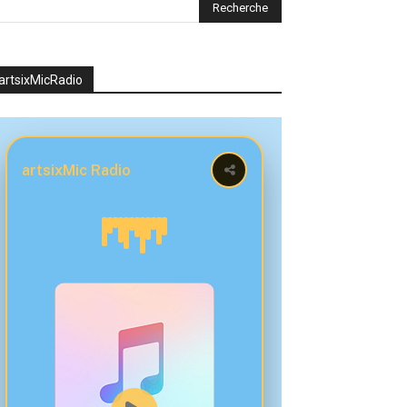
artsixMicRadio