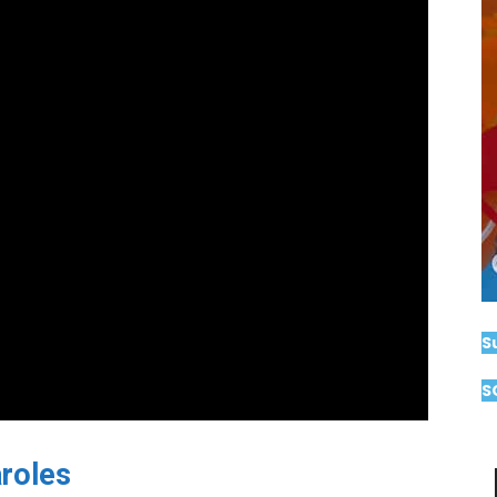
S
S
aroles