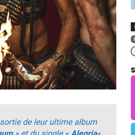
Re
sortie de leur ultime album
lbum
» et du single «
Alegria
« ,