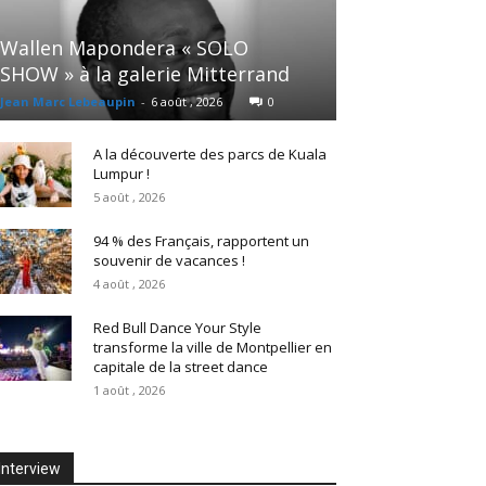
Wallen Mapondera « SOLO
SHOW » à la galerie Mitterrand
Jean Marc Lebeaupin
-
6 août , 2026
0
A la découverte des parcs de Kuala
Lumpur !
5 août , 2026
94 % des Français, rapportent un
souvenir de vacances !
4 août , 2026
Red Bull Dance Your Style
transforme la ville de Montpellier en
capitale de la street dance
1 août , 2026
Interview