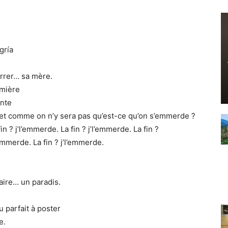
gría
carrer… sa mère.
emière
ante
n, et comme on n’y sera pas qu’est-ce qu’on s’emmerde ?
fin ? j’l’emmerde. La fin ? j’l’emmerde. La fin ?
’emmerde. La fin ? j’l’emmerde.
 faire… un paradis.
 parfait à poster
e.