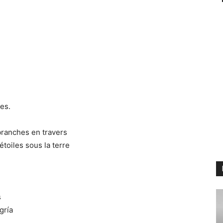
mes.
 branches en travers
étoiles sous la terre
s
gría