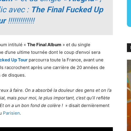
ic avec :
The Final Fucked Up
ur
!!!!!!!!!!!!!
bum intitulé «
The Final Album
» et du single
rme d’une ultime tournée dont le coup d’envoi sera
ucked Up Tour
parcourra toute la France, avant une
 Ils raccrochent après une carrière de 20 années de
s de disques.
eux à faire. On a absorbé la douleur des gens et on l’a
al, mais pour moi, le plus important, c’est qu’il reflète
Et on a un bon fond de colère !
» disait dernièrement
au
Parisien
.