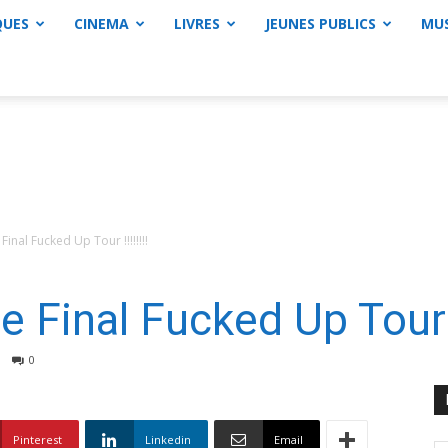
QUES
CINEMA
LIVRES
JEUNES PUBLICS
MU
Final Fucked Up Tour !!!!!!!!
 Final Fucked Up Tour !!
0
Pinterest
Linkedin
Email