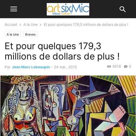
Accueil
A la Une
Et pour quelques 179,3 millions de dollars de plus !
A la Une
Breves
Et pour quelques 179,3
millions de dollars de plus !
6516
0
Par
Jean Marc Lebeaupin
-
24 mai , 2015