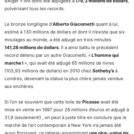
d’Alger » ont donc été adjugées à
179,3 millions de dollars
,
pulvérisant tous les records.
Le bronze longiligne d’
Alberto Giacometti
quant à lui,
estimé à 130 millions de dollars et dont il n’existe que six
moulages au monde, a été adjugé en trois minutes
141,28 millions de dollars
. Il a ainsi battu le précédent
record détenu par un autre Giacometti, «
L’homme qui
marche I
», qui avait été adjugé 65 millions de livres
(103,93 millions de dollars) en 2010 chez
Sotheby’s
à
Londres, devenant la statue la plus chère jamais vendue
aux enchères.
Si l’on se souvient que cette toile de
Picasso
avait été
mise en vente en 1997 pour 28 millions d’euros et adjugé à
31,9 (seulement!) , on peut à juste titre en conclure que le
marché de l’art contemporain à New York n’a jamais été
aussi florissant, ce tableau enregistrant
une plus -value de