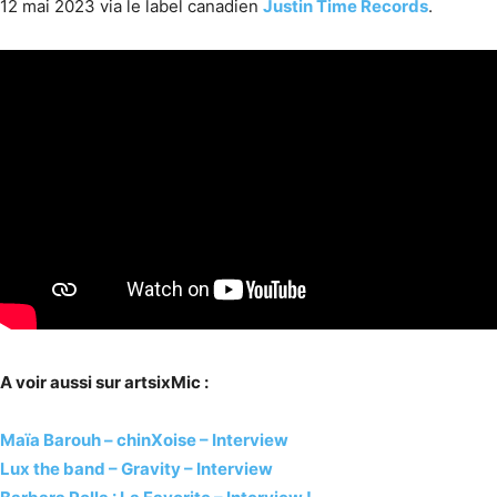
12 mai 2023 via le label canadien
Justin Time Records
.
A voir aussi sur artsixMic :
Maïa Barouh – chinXoise – Interview
Lux the band – Gravity – Interview