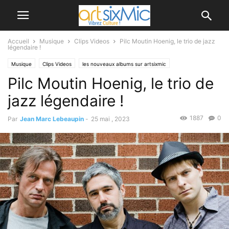
Accueil
Musique
Clips Videos
Pilc Moutin Hoenig, le trio de jazz
légendaire !
Musique
Clips Videos
les nouveaux albums sur artsixmic
Pilc Moutin Hoenig, le trio de
jazz légendaire !
1887
0
Par
Jean Marc Lebeaupin
-
25 mai , 2023