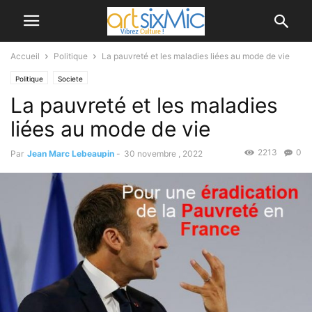
Accueil
Politique
La pauvreté et les maladies liées au mode de vie
Politique
Societe
La pauvreté et les maladies
liées au mode de vie
2213
0
Par
Jean Marc Lebeaupin
-
30 novembre , 2022