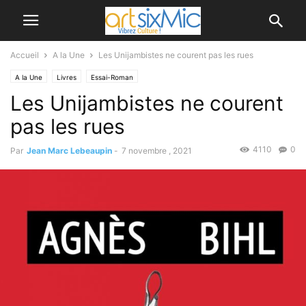
Accueil
A la Une
Les Unijambistes ne courent pas les rues
A la Une
Livres
Essai-Roman
Les Unijambistes ne courent
pas les rues
4110
0
Par
Jean Marc Lebeaupin
-
7 novembre , 2021