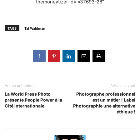
[themoneytizer id= »37693-28″]
TAGS
Tal Waldman
Article précédent
Article suivant
La World Press Photo
Photographe professionnel
présente People Power à la
est un métier ! Label
Cité internationale
Photographie une alternative
éthique !