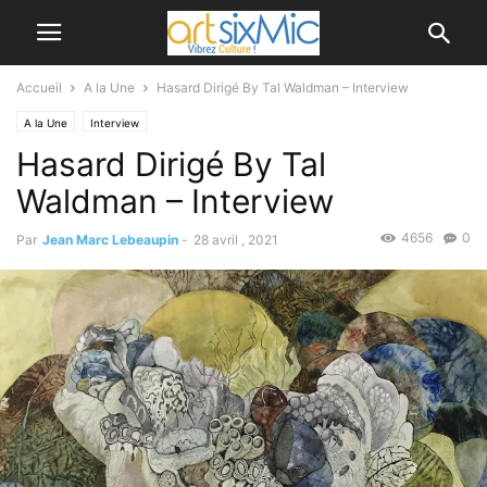
Accueil
A la Une
Hasard Dirigé By Tal Waldman – Interview
A la Une
Interview
Hasard Dirigé By Tal
Waldman – Interview
4656
0
Par
Jean Marc Lebeaupin
-
28 avril , 2021