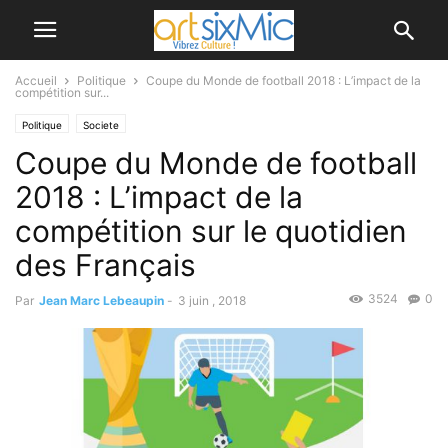
Accueil
Politique
Coupe du Monde de football 2018 : L’impact de la
compétition sur...
Politique
Societe
Coupe du Monde de football
2018 : L’impact de la
compétition sur le quotidien
des Français
3524
0
Par
Jean Marc Lebeaupin
-
3 juin , 2018