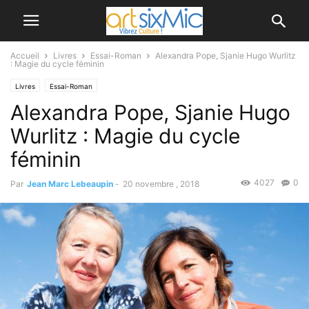
Accueil
Livres
Essai-Roman
Alexandra Pope, Sjanie Hugo Wurlitz
: Magie du cycle féminin
Livres
Essai-Roman
Alexandra Pope, Sjanie Hugo
Wurlitz : Magie du cycle
féminin
4027
0
Par
Jean Marc Lebeaupin
-
20 novembre , 2018