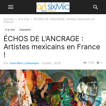
Accueil
A la Une
ÉCHOS DE L’ANCRAGE : Artistes mexicains en
France !
A la Une
Exposition
ÉCHOS DE L’ANCRAGE :
Artistes mexicains en France
!
1135
0
Par
Jean Marc Lebeaupin
-
8 juillet , 2026