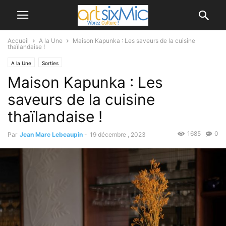
Accueil
A la Une
Maison Kapunka : Les saveurs de la cuisine
thaïlandaise !
A la Une
Sorties
Maison Kapunka : Les
saveurs de la cuisine
thaïlandaise !
1685
0
Par
Jean Marc Lebeaupin
-
19 décembre , 2023