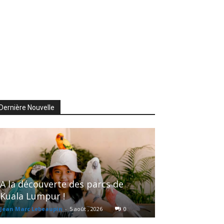
Dernière Nouvelle
A la découverte des parcs de
Kuala Lumpur !
Jean Marc Lebeaupin
-
5 août , 2026
0