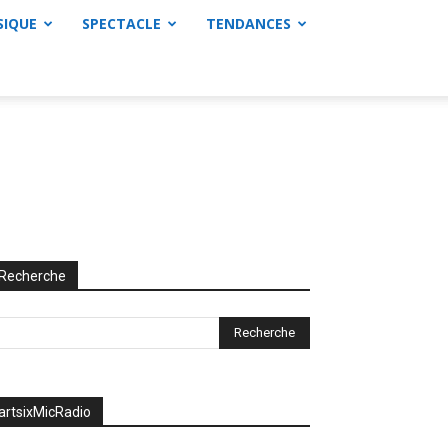
SIQUE
SPECTACLE
TENDANCES
Recherche
artsixMicRadio