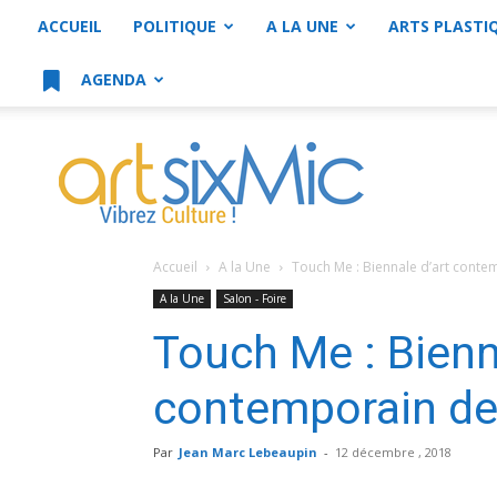
ACCUEIL
POLITIQUE
A LA UNE
ARTS PLASTI
AGENDA
artsixMic
Accueil
A la Une
Touch Me : Biennale d’art conte
A la Une
Salon - Foire
Touch Me : Bienn
contemporain de
Par
Jean Marc Lebeaupin
-
12 décembre , 2018