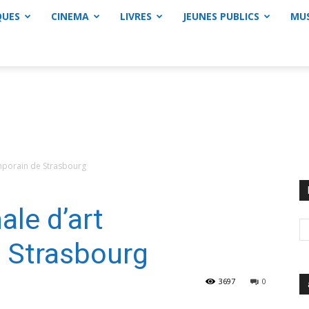
QUES
CINEMA
LIVRES
JEUNES PUBLICS
MU
mporain de Strasbourg
ale d’art
 Strasbourg
3697
0