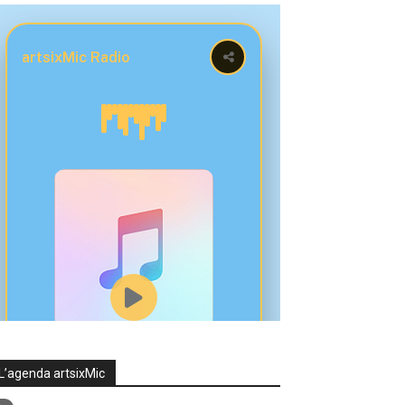
L’agenda artsixMic