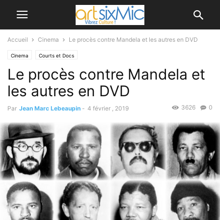
Accueil
Cinema
Le procès contre Mandela et les autres en DVD
Cinema
Courts et Docs
Le procès contre Mandela et
les autres en DVD
3626
0
Par
Jean Marc Lebeaupin
-
4 février , 2019