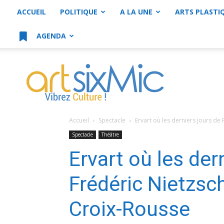
ACCUEIL
POLITIQUE
A LA UNE
ARTS PLASTI
AGENDA
artsixMic
Accueil
Spectacle
Ervart où les derniers jours de 
Spectacle
Théâtre
Ervart où les der
Frédéric Nietzsc
Croix-Rousse