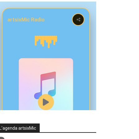
L’agenda artsixMic