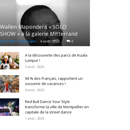
Wallen Mapondera « SOLO
SHOW » à la galerie Mitterrand
Jean Marc Lebeaupin
-
6 août , 2026
0
A la découverte des parcs de Kuala
Lumpur !
5 août , 2026
94 % des Français, rapportent un
souvenir de vacances !
4 août , 2026
Red Bull Dance Your Style
transforme la ville de Montpellier en
capitale de la street dance
1 août , 2026