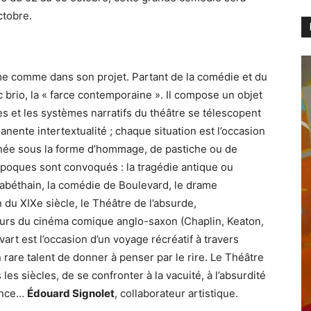
ctobre.
rme comme dans son projet. Partant de la comédie et du
 brio, la « farce contemporaine ». Il compose un objet
es et les systèmes narratifs du théâtre se télescopent
anente intertextualité ; chaque situation est l’occasion
linée sous la forme d’hommage, de pastiche ou de
époques sont convoqués : la tragédie antique ou
isabéthain, la comédie de Boulevard, le drame
 du XIXe siècle, le Théâtre de l’absurde,
eurs du cinéma comique anglo-saxon (Chaplin, Keaton,
rt est l’occasion d’un voyage récréatif à travers
son rare talent de donner à penser par le rire. Le Théâtre
es siècles, de se confronter à la vacuité, à l’absurdité
tence…
Édouard Signolet
, collaborateur artistique.