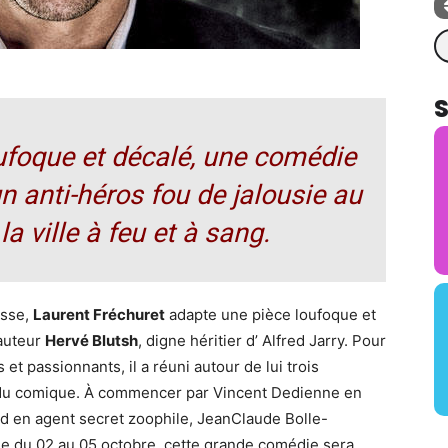
Re
ufoque et décalé,
une comédie
n anti-héros fou de jalousie au
la ville à feu et à sang.
usse,
Laurent Fréchuret
adapte une pièce loufoque et
 auteur
Hervé Blutsh
, digne héritier d’ Alfred Jarry. Pour
t passionnants, il a réuni autour de lui trois
 du comique. À commencer par Vincent Dedienne en
rd en agent secret zoophile, JeanClaude Bolle-
 du 02 au 05 octobre, cette grande comédie sera