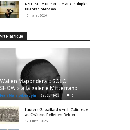
KYLIE SHEA une artiste aux multiples
talents : Interview !
13 mars , 2026
Art Plastique
Wallen Mapondera « SOLO
SHOW » à la galerie Mitterrand
Jean Marc Lebeaupin
-
6 août , 2026
0
Laurent Gapaillard « ArchiCultures »
au Château Bellefont-Belcier
12 juillet , 2026