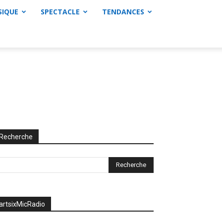
SIQUE
SPECTACLE
TENDANCES
Recherche
artsixMicRadio