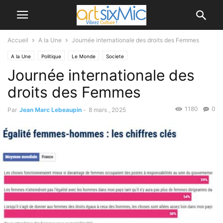
Accueil
A la Une
Journée internationale des droits des Femmes
A la Une
Politique
Le Monde
Societe
Journée internationale des
droits des Femmes
1180
0
Par
Jean Marc Lebeaupin
-
8 mars , 2025