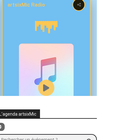
L’agenda artsixMic
chercher un événement ?