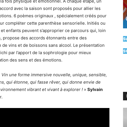
 la fois physique et émotionnel. A chaque étape, un
accord avec la saison sont proposés pour allier les
émotions. 6 poèmes originaux , spécialement créés pour
ur compléter cette parenthèse sensorielle. Initiés ou
et enfants peuvent s’approprier ce parcours qui, loin
n, propose des accords étonnants entre des
S
 de vins et de boissons sans alcool. Le présentation
S
ichi par l’apport de la sophrologie pour mieux
ation des sens et des émotions.
du Vin une forme immersive nouvelle, unique, sensible,
ns, qui étonne, qui fasse rêver, qui donne envie de
nvironnement vibrant et vivant à explorer !
»
Sylvain
r.