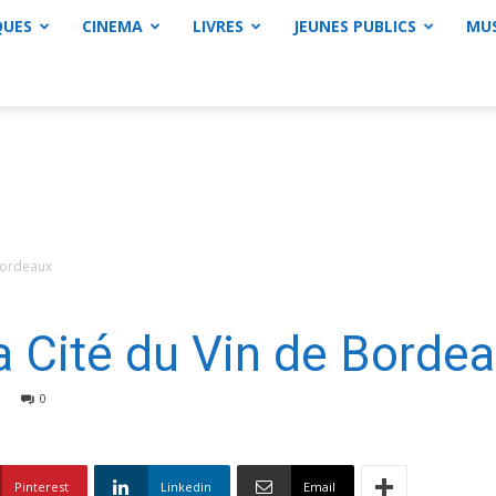
QUES
CINEMA
LIVRES
JEUNES PUBLICS
MU
 Bordeaux
la Cité du Vin de Borde
0
Pinterest
Linkedin
Email