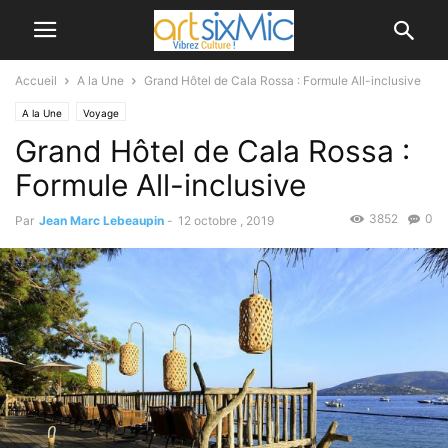
Accueil
A la Une
Grand Hôtel de Cala Rossa : Formule All-inclusive
A la Une
Voyage
Grand Hôtel de Cala Rossa :
Formule All-inclusive
3852
0
Par
Jean Marc Lebeaupin
-
12 octobre , 2019