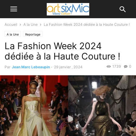
Accueil
A la Une
La Fashion Week 2024 dédiée à la Haute Couture !
A la Une
Reportage
La Fashion Week 2024
dédiée à la Haute Couture !
1739
0
Par
Jean Marc Lebeaupin
-
29 janvier , 2024