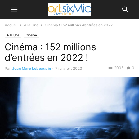
Accueil
A la Une
Cinéma : 152 millions d’entrées en 2022 !
A la Une
Cinema
Cinéma : 152 millions
d’entrées en 2022 !
2005
0
Par
Jean Marc Lebeaupin
-
7 janvier , 2023