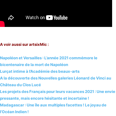
A voir aussi sur artsixMic :
Napoléon et Versailles : L’année 2021 commémore le
bicentenaire de la mort de Napoléon
Lurçat intime à l’Académie des beaux-arts
A la découverte des Nouvelles galeries Léonard de Vinci au
Château du Clos Lucé
Les projets des Français pour leurs vacances 2021 : Une envie
pressante, mais encore hésitante et incertaine !
Madagascar : Une île aux multiples facettes ! Le joyau de
l’Océan Indien !