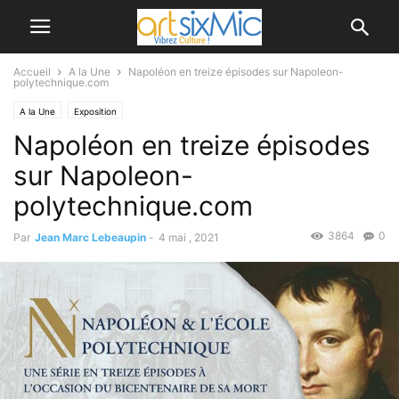
Accueil
A la Une
Napoléon en treize épisodes sur Napoleon-
polytechnique.com
A la Une
Exposition
Napoléon en treize épisodes
sur Napoleon-
polytechnique.com
3864
0
Par
Jean Marc Lebeaupin
-
4 mai , 2021