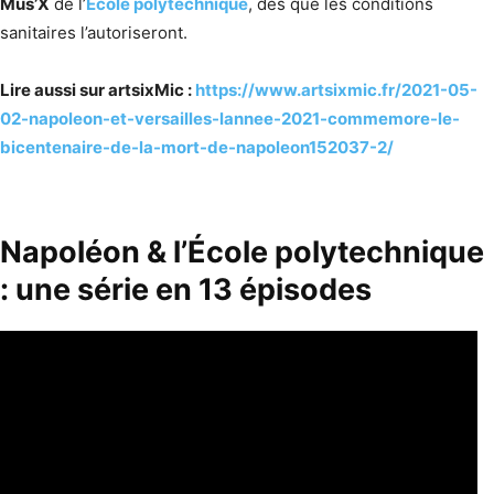
Mus’X
de l’
École polytechnique
, dès que les conditions
sanitaires l’autoriseront.
Lire aussi sur artsixMic :
https://www.artsixmic.fr/2021-05-
02-napoleon-et-versailles-lannee-2021-commemore-le-
bicentenaire-de-la-mort-de-napoleon152037-2/
Napoléon & l’École polytechnique
: une série en 13 épisodes