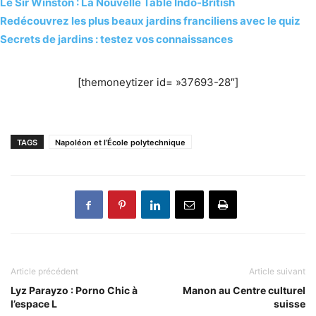
Le Sir Winston : La Nouvelle Table Indo-British
Redécouvrez les plus beaux jardins franciliens avec le quiz
Secrets de jardins : testez vos connaissances
[themoneytizer id= »37693-28″]
TAGS
Napoléon et l’École polytechnique
Article précédent
Article suivant
Lyz Parayzo : ​Porno Chic à
Manon au Centre culturel
l’espace L
suisse