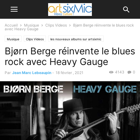
Accueil
Musique
Clips Videos
Bjørn Berge réinvente le blues rock
avec Heavy Gauge
Musique
Clips Videos
les nouveaux albums sur artsixmic
Bjørn Berge réinvente le blues
rock avec Heavy Gauge
4143
0
Par
Jean Marc Lebeaupin
-
18 février , 2021