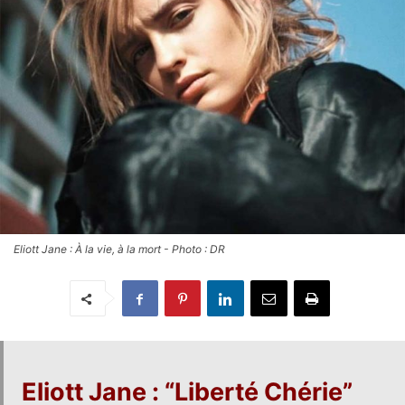
Eliott Jane : À la vie, à la mort - Photo : DR
Eliott Jane
: “
Liberté Chérie
”