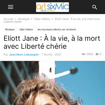
Accueil
Musique
Clips Videos
Eliott Jane : À la vie, à la mort avec
Liberté chérie
Musique
Clips Videos
les nouveaux albums sur artsixmic
Eliott Jane : À la vie, à la mort
avec Liberté chérie
3883
0
Par
Jean Marc Lebeaupin
-
7 février , 2021