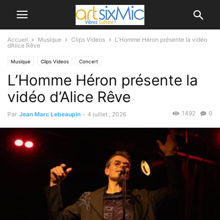
Accueil
Musique
Clips Videos
L’Homme Héron présente la vidéo
d’Alice Rêve
Musique
Clips Videos
Concert
L’Homme Héron présente la
vidéo d’Alice Rêve
1492
0
Par
Jean Marc Lebeaupin
-
4 juillet , 2026