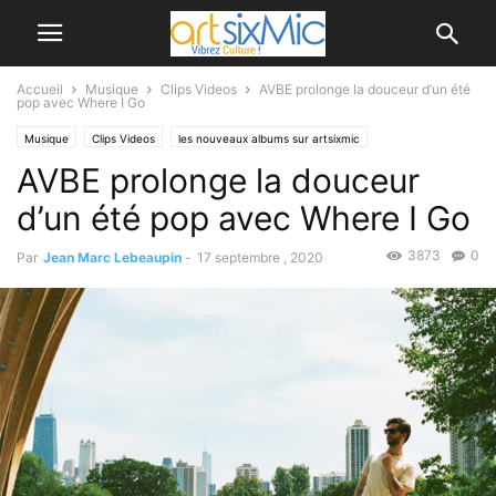
Accueil
Musique
Clips Videos
AVBE prolonge la douceur d’un été
pop avec Where I Go
Musique
Clips Videos
les nouveaux albums sur artsixmic
AVBE prolonge la douceur
d’un été pop avec Where I Go
3873
0
Par
Jean Marc Lebeaupin
-
17 septembre , 2020