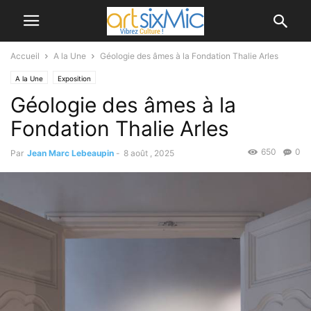
Accueil
A la Une
Géologie des âmes à la Fondation Thalie Arles
A la Une
Exposition
Géologie des âmes à la
Fondation Thalie Arles
650
0
Par
Jean Marc Lebeaupin
-
8 août , 2025