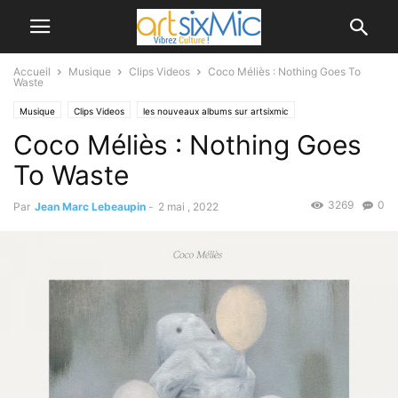
Accueil
Musique
Clips Videos
Coco Méliès : Nothing Goes To
Waste
Musique
Clips Videos
les nouveaux albums sur artsixmic
Coco Méliès : Nothing Goes
To Waste
3269
0
Par
Jean Marc Lebeaupin
-
2 mai , 2022