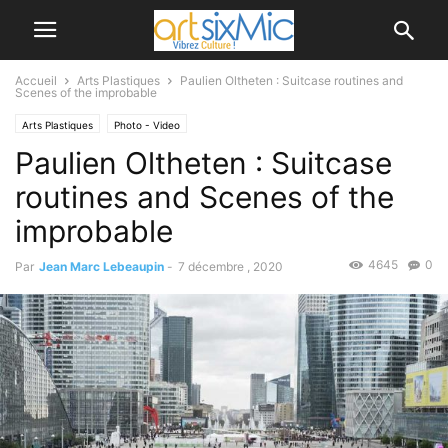
Accueil
Arts Plastiques
Paulien Oltheten : Suitcase routines and
Scenes of the improbable
Arts Plastiques
Photo - Video
Paulien Oltheten : Suitcase
routines and Scenes of the
improbable
4645
0
Par
Jean Marc Lebeaupin
-
7 décembre , 2020