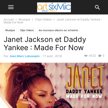
Accueil
Musique
Clips Videos
Janet Jackson et Daddy Yankee :
Made For Now
Musique
Clips Videos
les nouveaux albums sur artsixmic
Janet Jackson et Daddy
Yankee : Made For Now
4022
0
Par
Jean Marc Lebeaupin
-
17 août , 2018