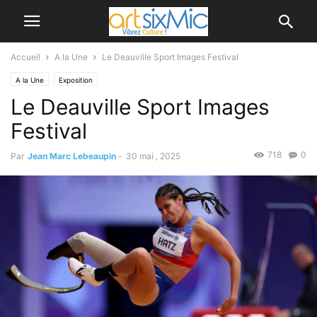
Accueil
A la Une
Le Deauville Sport Images Festival
A la Une
Exposition
Le Deauville Sport Images
Festival
718
0
Par
Jean Marc Lebeaupin
-
30 mai , 2025