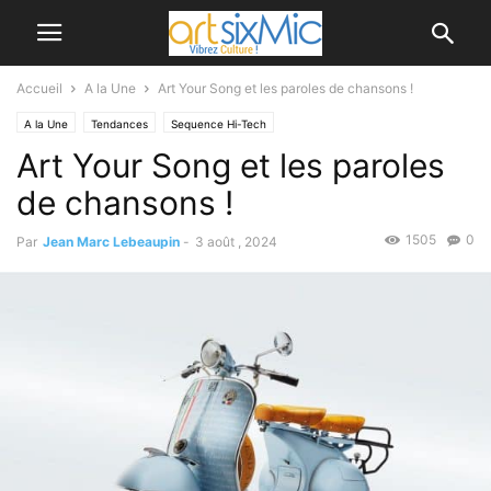
Accueil
A la Une
Art Your Song et les paroles de chansons !
A la Une
Tendances
Sequence Hi-Tech
Art Your Song et les paroles
de chansons !
1505
0
Par
Jean Marc Lebeaupin
-
3 août , 2024