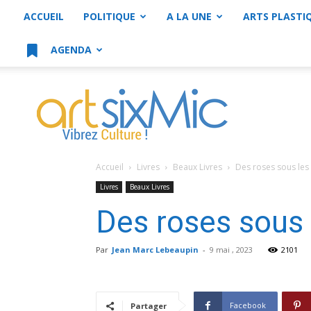
ACCUEIL
POLITIQUE
A LA UNE
ARTS PLASTI
AGENDA
artsixMic
Accueil
Livres
Beaux Livres
Des roses sous les
Livres
Beaux Livres
Des roses sous 
Par
Jean Marc Lebeaupin
-
9 mai , 2023
2101
Facebook
Partager