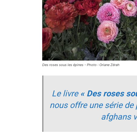
Des roses sous les épines - Photo : Oriane Zérah
Le livre
« Des roses sou
nous offre une série de 
afghans v