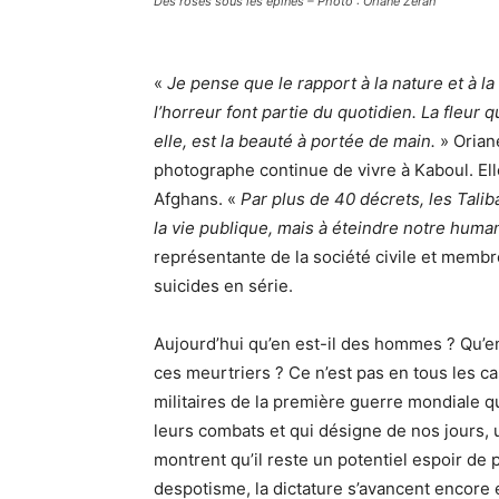
Des roses sous les épines – Photo : Oriane Zérah
«
Je pense que le rapport à la nature et à la
l’horreur font partie du quotidien. La fleur 
elle, est la beauté à portée de main.
» Oriane
photographe continue de vivre à Kaboul. Elle
Afghans. «
Par plus de 40 décrets, les Tal
la vie publique, mais à éteindre notre hum
représentante de la société civile et membr
suicides en série.
Aujourd’hui qu’en est-il des hommes ? Qu’en
ces meurtriers ? Ce n’est pas en tous les cas
militaires de la première guerre mondiale qu
leurs combats et qui désigne de nos jours,
montrent qu’il reste un potentiel espoir de 
despotisme, la dictature s’avancent encore 