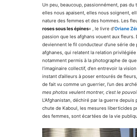
Un peu, beaucoup, passionnément, pas du tou
elles nous apaisent, elles nous soignent, el
nature des femmes et des hommes. Les fleu
roses sous les épines
« , le livre d’
Oriane Zé
passion que les afghans vouent aux fleurs. D
deviennent le fil conducteur d’une série de
afghanes, qui relatent la relation privilégi
notamment permis à la photographe de quest
l’imaginaire collectif, d’en entrevoir la vis
instant d’ailleurs à poser entourés de fleur
de fait vu comme un guerrier, l’un des arch
mes photos veulent montrer, c’est le pouvo
L’Afghanistan, déchiré par la guerre depuis p
chute de Kaboul, les mesures liberticides pr
des femmes, sont écartées de la vie publique