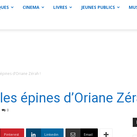
QUES
CINEMA
LIVRES
JEUNES PUBLICS
MU
 épines d’Oriane Zérah !
les épines d’Oriane Zér
0
Pinterest
Linkedin
Email