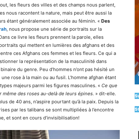
t, les fleurs des villes et des champs nous parlent,
les nous racontent la nature, mais peut être aussi la
rs étant généralement associée au féminin. «
Des
rah
, nous propose une série de portraits sur la
ans ce livre les fleurs prennent la parole, elles
 portraits qui mettent en lumières des afghans et des
ée entre ces Afghans ces femmes et les fleurs. Ce qui a
ionner la représentation de la masculinité dans
ion binaire du genre. Peu d’hommes n’ont pas hésité un
s, une rose à la main ou au fusil. L’homme afghan étant
étypes majeurs parmi les figures masculines. «
Ce que
ir même des roses au-delà de leurs épines.
» dit-elle.
S
lus de 40 ans, n’aspire pourtant qu’à la paix. Depuis la
S
ises par les talibans se sont multipliées à l’encontre
, et sont en cours d’invisibilisation!