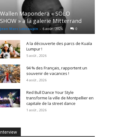
Wallen Mapondera « SOLO
SHOW » à la galerie Mitterrand
Jean Marc Lebeaupin
-
6 août , 2026
0
A la découverte des parcs de Kuala
Lumpur !
5 août , 2026
94 % des Français, rapportent un
souvenir de vacances !
4 août , 2026
Red Bull Dance Your Style
transforme la ville de Montpellier en
capitale de la street dance
1 août , 2026
Interview