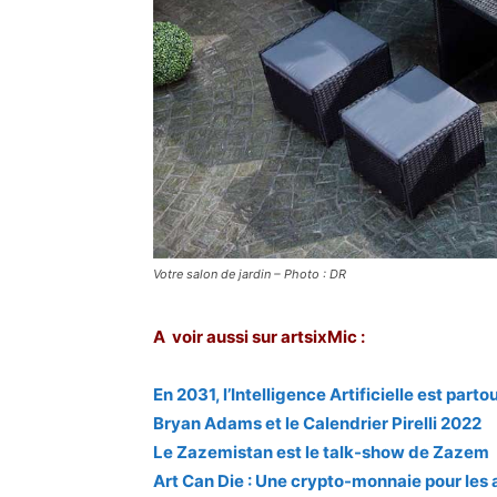
Votre salon de jardin – Photo : DR
A voir aussi sur artsixMic :
En 2031, l’Intelligence Artificielle est parto
Bryan Adams et le Calendrier Pirelli 2022
Le Zazemistan est le talk-show de Zazem
Art Can Die : Une crypto-monnaie pour les ar