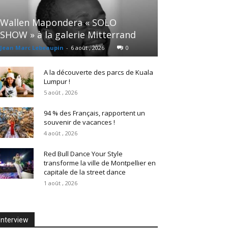
Wallen Mapondera « SOLO
SHOW » à la galerie Mitterrand
Jean Marc Lebeaupin
-
6 août , 2026
0
A la découverte des parcs de Kuala
Lumpur !
5 août , 2026
94 % des Français, rapportent un
souvenir de vacances !
4 août , 2026
Red Bull Dance Your Style
transforme la ville de Montpellier en
capitale de la street dance
1 août , 2026
Interview