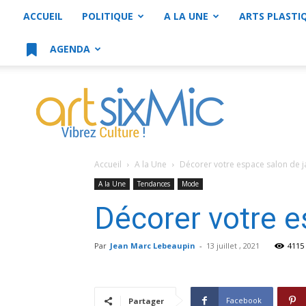
ACCUEIL
POLITIQUE
A LA UNE
ARTS PLASTI
AGENDA
artsixMic
Accueil
A la Une
Décorer votre espace salon de j
A la Une
Tendances
Mode
Décorer votre e
Par
Jean Marc Lebeaupin
-
13 juillet , 2021
4115
Facebook
Partager