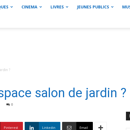
QUES
CINEMA
LIVRES
JEUNES PUBLICS
MU
ardin ?
space salon de jardin ?
0
Pinterest
Linkedin
Email