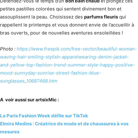
Détendez-vous le temps d’un
bon bain chaud
et plongez ces
petites pastilles colorées qui sentent divinement bon et
assouplissent la peau. Choisissez des
parfums fleuris
qui
rappellent le printemps et vous donnent envie de l’accueillir à
bras ouverts, pour de nouvelles aventures ensoleillées !
Photo :
https://www.freepik.com/free-vector/beautiful-woman-
waving-hair-smiling-stylish-apparelwearing-denim-jacket-
and-yellow-top-fashion-trend-summer-style-happy-positive-
mood-sunnyday-sunrise-street-fashion-blue-
sunglasses_10687468.htm
A voir aussi sur artsixMic :
La Paris Fashion Week défile sur TikTok
Elmira Medins : Créatrice de mode et de chaussures à vos
mesures