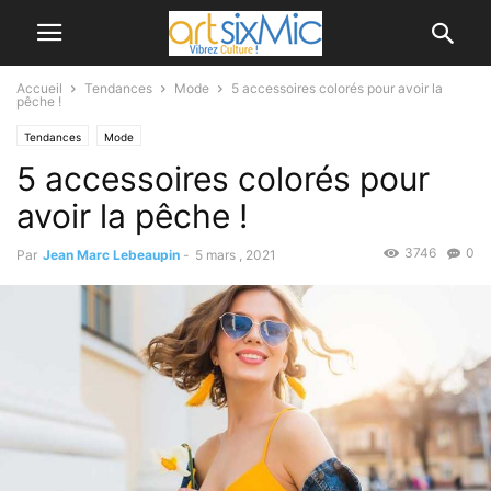
Accueil
Tendances
Mode
5 accessoires colorés pour avoir la
pêche !
Tendances
Mode
5 accessoires colorés pour
avoir la pêche !
3746
0
Par
Jean Marc Lebeaupin
-
5 mars , 2021