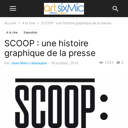
Accueil
A la Une
SCOOP : une histoire graphique de la presse
A la Une
Exposition
SCOOP : une histoire
graphique de la presse
3333
0
Par
Jean Marc Lebeaupin
-
18 octobre , 2015