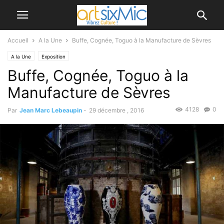
Accueil
A la Une
Buffe, Cognée, Toguo à la Manufacture de Sèvres
A la Une
Exposition
Buffe, Cognée, Toguo à la
Manufacture de Sèvres
4128
0
Par
Jean Marc Lebeaupin
-
29 décembre , 2016